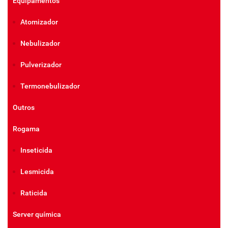
Equipamentos
Atomizador
Nebulizador
Pulverizador
Termonebulizador
Outros
Rogama
Inseticida
Lesmicida
Raticida
Server química