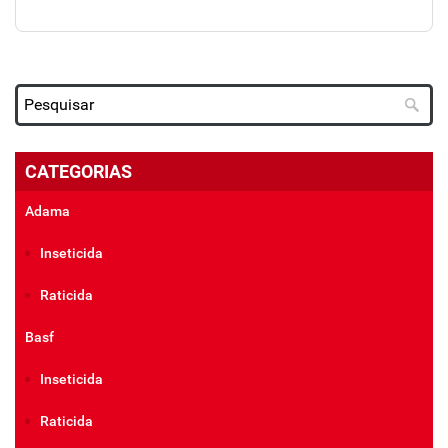
CATEGORIAS
Adama
Inseticida
Raticida
Basf
Inseticida
Raticida