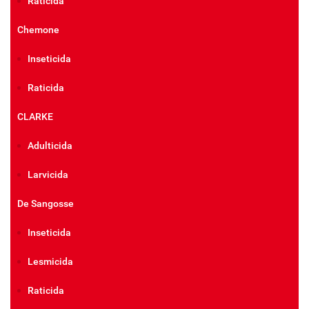
Raticida
Chemone
Inseticida
Raticida
CLARKE
Adulticida
Larvicida
De Sangosse
Inseticida
Lesmicida
Raticida