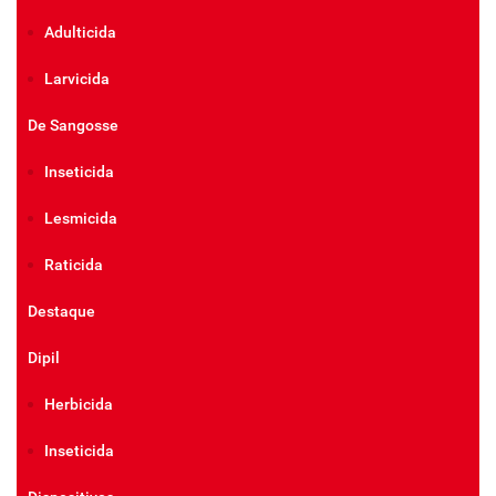
Adulticida
Larvicida
De Sangosse
Inseticida
Lesmicida
Raticida
Destaque
Dipil
Herbicida
Inseticida