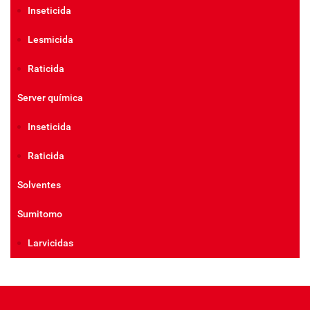
Inseticida
Lesmicida
Raticida
Server química
Inseticida
Raticida
Solventes
Sumitomo
Larvicidas