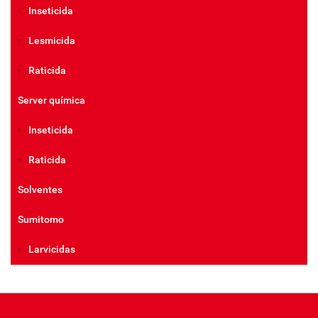
Inseticida
Lesmicida
Raticida
Server química
Inseticida
Raticida
Solventes
Sumitomo
Larvicidas