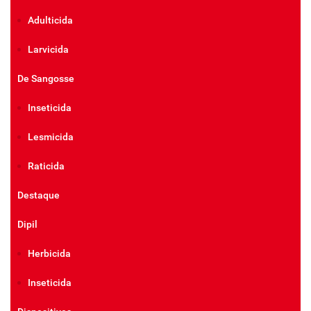
Adulticida
Larvicida
De Sangosse
Inseticida
Lesmicida
Raticida
Destaque
Dipil
Herbicida
Inseticida