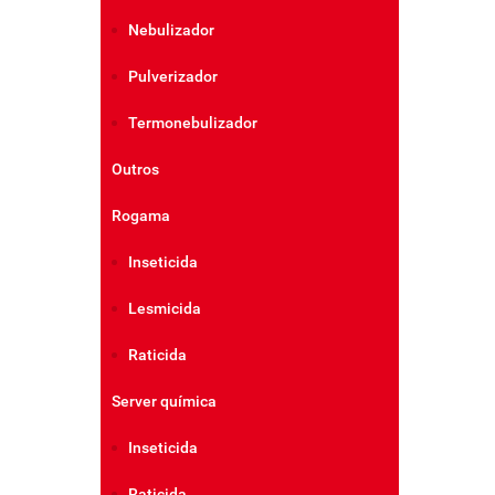
Nebulizador
Pulverizador
Termonebulizador
Outros
Rogama
Inseticida
Lesmicida
Raticida
Server química
Inseticida
Raticida