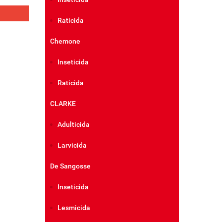
ail
Raticida
Chemone
Inseticida
Raticida
CLARKE
Adulticida
Larvicida
De Sangosse
Inseticida
Lesmicida