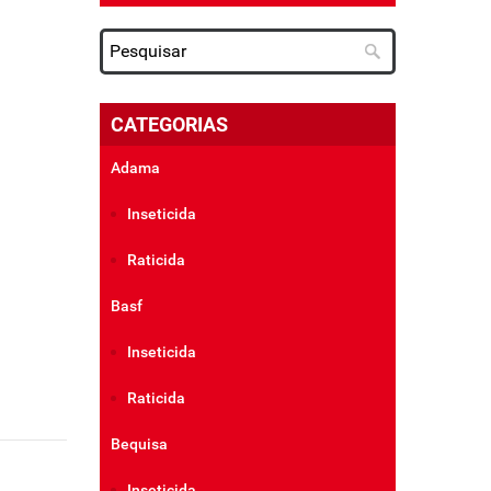
CATEGORIAS
Adama
Inseticida
Raticida
Basf
Inseticida
Raticida
Bequisa
Inseticida