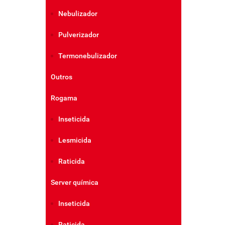
Nebulizador
Pulverizador
Termonebulizador
Outros
Rogama
Inseticida
Lesmicida
Raticida
Server química
Inseticida
Raticida