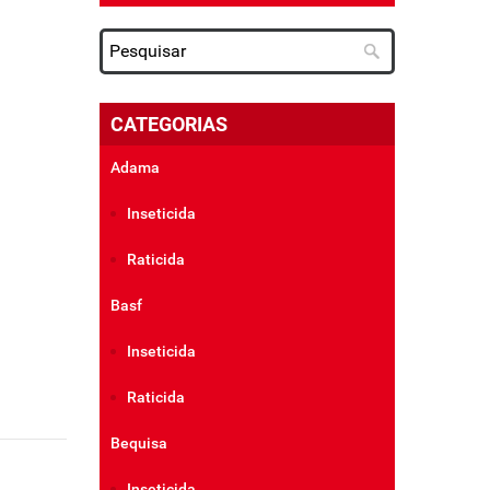
CATEGORIAS
Adama
Inseticida
Raticida
Basf
Inseticida
Raticida
Bequisa
Inseticida