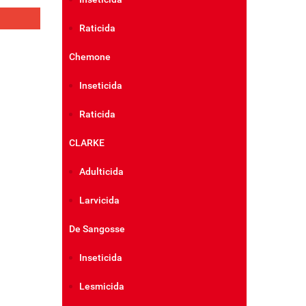
ail
Raticida
Chemone
Inseticida
Raticida
CLARKE
Adulticida
Larvicida
De Sangosse
Inseticida
Lesmicida