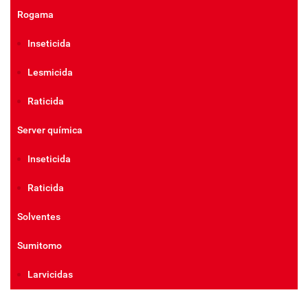
Rogama
Inseticida
Lesmicida
Raticida
Server química
Inseticida
Raticida
Solventes
Sumitomo
Larvicidas