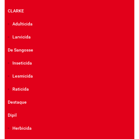
CLARKE
Adulticida
Larvicida
De Sangosse
Inseticida
Lesmicida
Raticida
Destaque
Dipil
Herbicida