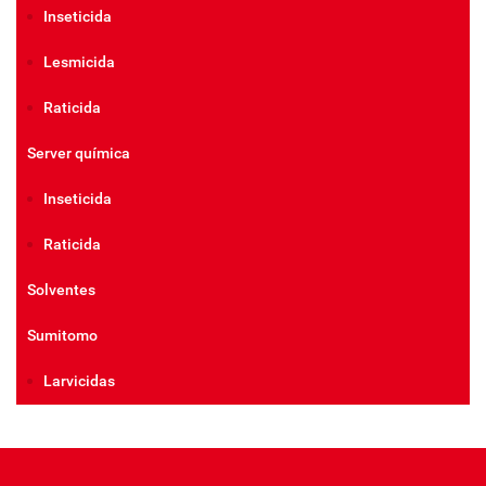
Inseticida
Lesmicida
Raticida
Server química
Inseticida
Raticida
Solventes
Sumitomo
Larvicidas